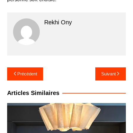
Rekhi Ony
Navigation
Précédent
Suivant
de
l’article
Articles Similaires