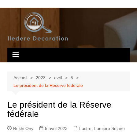
Aller
au
contenu
Accueil
2023
avril
5
Le président de la Réserve fédérale
Le président de la Réserve
fédérale
Rekhi Ony
5 avril 2023
Lustre
,
Lumière Solaire