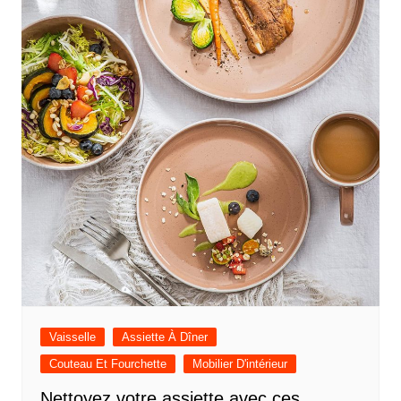
Vaisselle
Assiette À Dîner
Couteau Et Fourchette
Mobilier D'intérieur
Nettoyez votre assiette avec ces