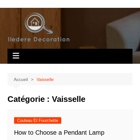
Aller
au
contenu
Accueil
Vaisselle
Catégorie :
Vaisselle
Couteau Et Fourchette
How to Choose a Pendant Lamp