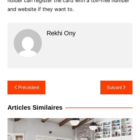
holder can register the card with a toll-free number
and website if they want to.
Rekhi Ony
Navigation
Précédent
Suivant
de
l’article
Articles Similaires