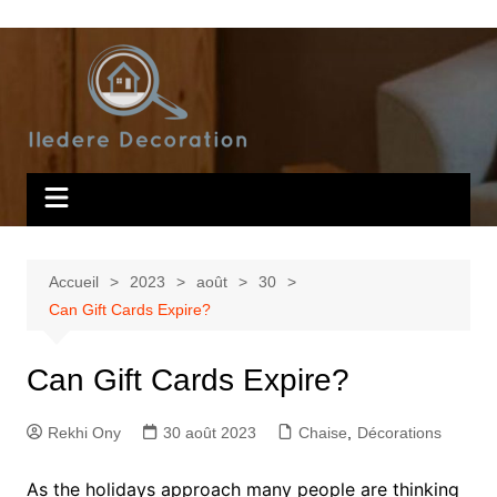
Aller
au
contenu
Accueil
2023
août
30
Can Gift Cards Expire?
Can Gift Cards Expire?
Rekhi Ony
30 août 2023
Chaise
,
Décorations
As the holidays approach many people are thinking