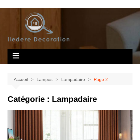
Aller
au
contenu
Accueil
Lampes
Lampadaire
Page 2
Catégorie :
Lampadaire