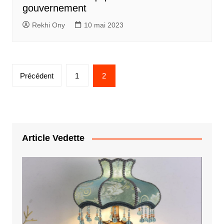
gouvernement
Rekhi Ony
10 mai 2023
Pagination
Précédent
1
2
des
publications
Article Vedette